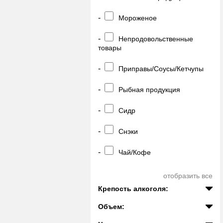
-
Мороженое
-
Непродовольственные
товары
-
Приправы/Соусы/Кетчупы
-
Рыбная продукция
-
Сидр
-
Снэки
-
Чай/Кофе
отобразить все
Крепость алкоголя:
Объем: