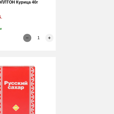
ЛЛТОН Курица 40г
б.
и
1