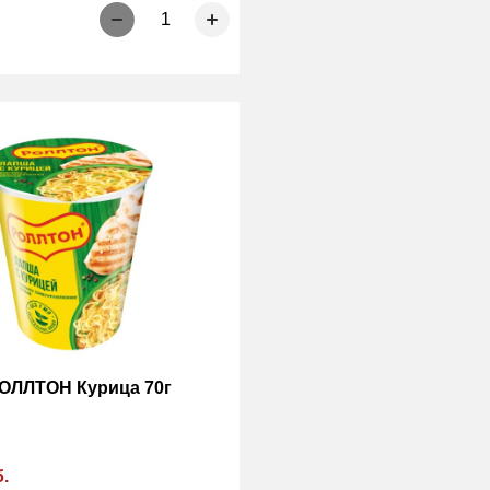
1
ОЛЛТОН Курица 70г
б.