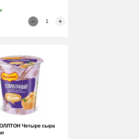
и
1
ОЛЛТОН Четыре сыра
ан