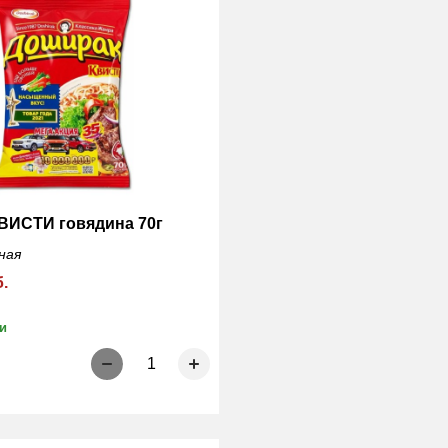
ВИСТИ говядина 70г
ная
б.
и
1