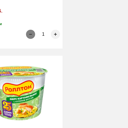
б.
и
1