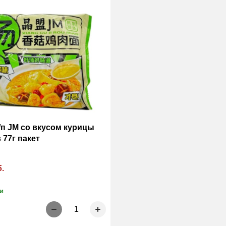
/п JM со вкусом курицы
 77г пакет
б.
и
1