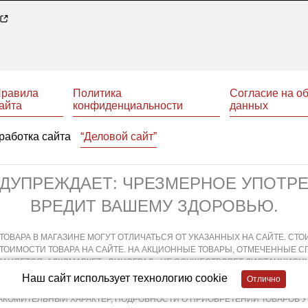
равила
Политика
Согласие на о
айта
конфиденциальности
данных
работка сайта
“Деловой сайт”
ЕДУПРЕЖДАЕТ: ЧРЕЗМЕРНОЕ УПОТР
ВРЕДИТ ВАШЕМУ ЗДОРОВЬЮ.
ТОВАРА В МАГАЗИНЕ МОГУТ ОТЛИЧАТЬСЯ ОТ УКАЗАННЫХ НА САЙТЕ. СТО
СТОИМОСТИ ТОВАРА НА САЙТЕ. НА АКЦИОННЫЕ ТОВАРЫ, ОТМЕЧЕННЫЕ 
АНЯЕТСЯ. АЛКОМАРКЕТ «ВИНОГРАД» НЕ ОСУЩЕСТВЛЯЕТ ДИСТАНЦИОНН
ХОДИТ НЕПОСРЕДСТВЕННО В МАГАЗИНЕ В СООТВЕТСТВИИ С ДЕЙСТВУЮ
Наш сайт использует технологию cookie
АЯ И ДИСТАНЦИОННАЯ ПРОДАЖА АЛКОГОЛЬНОЙ ПРОДУКЦИИ НЕ ОСУЩЕСТ
АКОМИТЕЛЬНЫЙ ХАРАКТЕР, ПОДРОБНОСТИ О ПРИОБРЕТЕНИИ ТОВАРОВ 