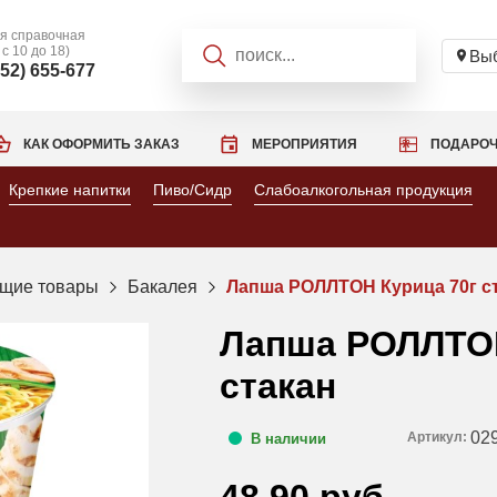
я справочная
 с 10 до 18)
Выб
952) 655-677
КАК ОФОРМИТЬ ЗАКАЗ
МЕРОПРИЯТИЯ
ПОДАРОЧ
Крепкие напитки
Пиво/Сидр
Слабоалкогольная продукция
щие товары
Бакалея
Лапша РОЛЛТОН Курица 70г с
Лапша РОЛЛТОН
стакан
02
Артикул:
В наличии