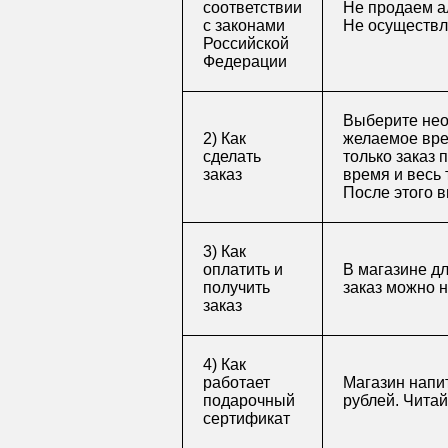
соответствии
Не продаем а
с законами
Не осуществл
Российской
Федерации
Выберите нео
2) Как
желаемое врем
сделать
только заказ 
заказ
время и весь 
После этого в
3) Как
оплатить и
В магазине д
получить
заказ можно 
заказ
4) Как
работает
Магазин напит
подарочный
рублей. Чита
сертификат