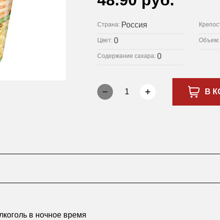
48.90 руб.
Россия
Страна:
Крепос
0
Цвет:
Объем
0
Содержание сахара:
1
В К
лкоголь в ночное время