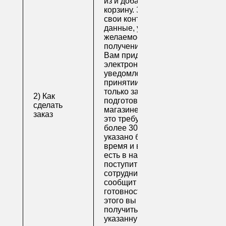
из и добавьте их в
корзину. Заполните
свои контактные
данные, укажите
желаемое время
получения заказа.
Вам придет по
электронной почте
уведомление о
принятии заказа. Как
только заказ
2) Как
подготовят в
сделать
магазине (обычно на
заказ
это требуется не
более 30 минут, если
указано ближайшее
время и весь товар
есть в наличии), вам
поступит письмо от
сотрудника, который
сообщит о
готовности. После
этого вы можете
получить свой заказ в
указанную вами дату