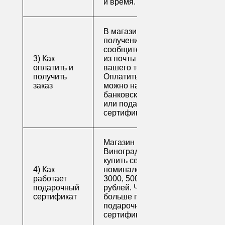
и время.
В магазине для
получения заказа
сообщите его номер
3) Как
из почты или номер
оплатить и
вашего телефона.
получить
Оплатить заказ
заказ
можно наличными,
банковской картой
или подарочным
сертификатом.
Магазин напитков
Виноград предлагает
купить сертификаты
4) Как
номиналом 500, 1000,
работает
3000, 5000 и 10000
подарочный
рублей. Читайте
сертификат
больше про
подарочные
сертификаты
.