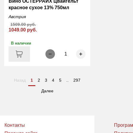
Вино ОСТЕРРАЙХ Цвайгельт
красное сухое 13% 750мл
Австрия
1509.00 руб.
1049.00 руб.
В наличии
1
Назад
1
2
3
4
5
..
297
Далее
Контакты
Програм