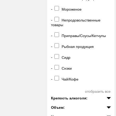
-
Мороженое
-
Непродовольственные
товары
-
Приправы/Соусы/Кетчупы
-
Рыбная продукция
-
Сидр
-
Снэки
-
Чай/Кофе
отобразить все
Крепость алкоголя:
Объем: