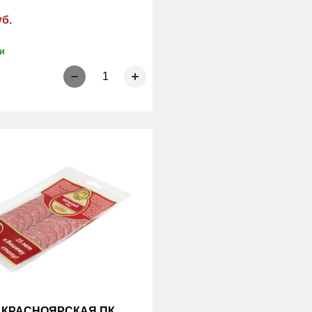
уб.
и
1
а КРАСНОЯРСКАЯ ПК