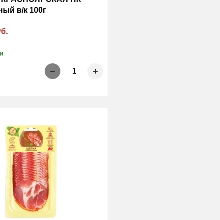
ый в/к 100г
уб.
и
1