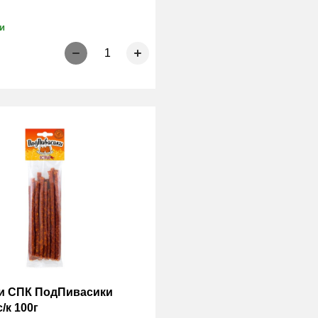
и
1
и СПК ПодПивасики
/к 100г