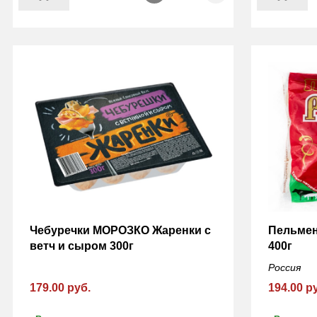
Чебуречки МОРОЗКО Жаренки с
Пельме
ветч и сыром 300г
400г
Россия
179.00 руб.
194.00 р