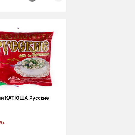
ни КАТЮША Русские
уб.