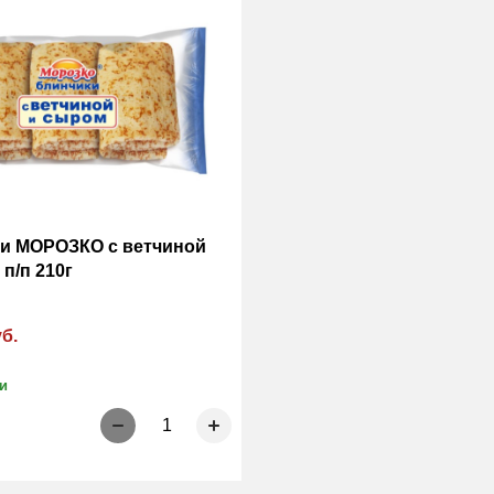
и МОРОЗКО с ветчиной
п/п 210г
уб.
и
1