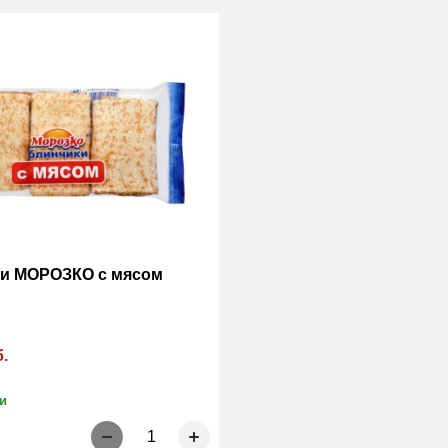
и МОРОЗКО с мясом
б.
и
1