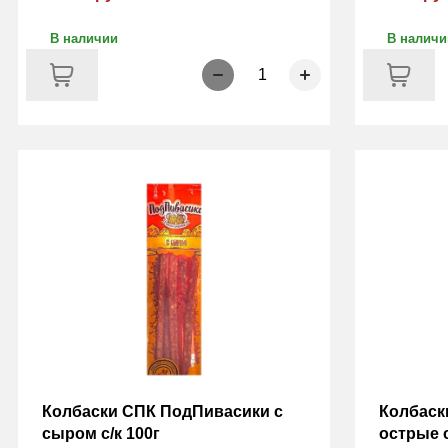
В наличии
В наличи
1
Колбаски СПК ПодПивасики с
Колбаск
сыром с/к 100г
острые с