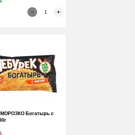
и
1
 МОРОЗКО Богатырь с
80г
б.