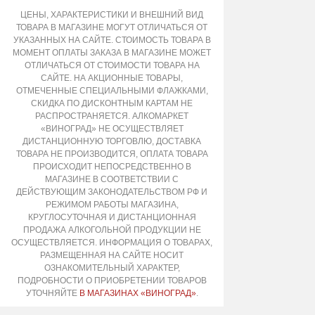
ЦЕНЫ, ХАРАКТЕРИСТИКИ И ВНЕШНИЙ ВИД
ТОВАРА В МАГАЗИНЕ МОГУТ ОТЛИЧАТЬСЯ ОТ
УКАЗАННЫХ НА САЙТЕ. СТОИМОСТЬ ТОВАРА В
МОМЕНТ ОПЛАТЫ ЗАКАЗА В МАГАЗИНЕ МОЖЕТ
ОТЛИЧАТЬСЯ ОТ СТОИМОСТИ ТОВАРА НА
САЙТЕ. НА АКЦИОННЫЕ ТОВАРЫ,
ОТМЕЧЕННЫЕ СПЕЦИАЛЬНЫМИ ФЛАЖКАМИ,
СКИДКА ПО ДИСКОНТНЫМ КАРТАМ НЕ
РАСПРОСТРАНЯЕТСЯ. АЛКОМАРКЕТ
«ВИНОГРАД» НЕ ОСУЩЕСТВЛЯЕТ
ДИСТАНЦИОННУЮ ТОРГОВЛЮ, ДОСТАВКА
ТОВАРА НЕ ПРОИЗВОДИТСЯ, ОПЛАТА ТОВАРА
ПРОИСХОДИТ НЕПОСРЕДСТВЕННО В
МАГАЗИНЕ В СООТВЕТСТВИИ С
ДЕЙСТВУЮЩИМ ЗАКОНОДАТЕЛЬСТВОМ РФ И
РЕЖИМОМ РАБОТЫ МАГАЗИНА,
КРУГЛОСУТОЧНАЯ И ДИСТАНЦИОННАЯ
ПРОДАЖА АЛКОГОЛЬНОЙ ПРОДУКЦИИ НЕ
ОСУЩЕСТВЛЯЕТСЯ. ИНФОРМАЦИЯ О ТОВАРАХ,
РАЗМЕЩЕННАЯ НА САЙТЕ НОСИТ
ОЗНАКОМИТЕЛЬНЫЙ ХАРАКТЕР,
ПОДРОБНОСТИ О ПРИОБРЕТЕНИИ ТОВАРОВ
УТОЧНЯЙТЕ
В МАГАЗИНАХ «ВИНОГРАД»
.