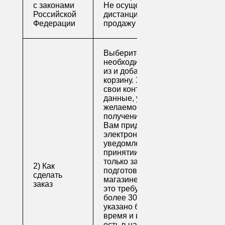
с законами
Не осуществляем
Российской
дистанционную
Федерации
продажу
Выберите
необходимые товары
из и добавьте их в
корзину. Заполните
свои контактные
данные, укажите
желаемое время
получения заказа.
Вам придет по
электронной почте
уведомление о
принятии заказа. Как
только заказ
2) Как
подготовят в
сделать
магазине (обычно на
заказ
это требуется не
более 30 минут, если
указано ближайшее
время и весь товар
есть в наличии), вам