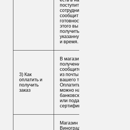
поступит письмо от
сотрудника, который
сообщит о
готовности. После
этого вы можете
получить свой заказ в
указанную вами дату
и время.
В магазине для
получения заказа
сообщите его номер
3) Как
из почты или номер
оплатить и
вашего телефона.
получить
Оплатить заказ
заказ
можно наличными,
банковской картой
или подарочным
сертификатом.
Магазин напитков
Виноград предлагает