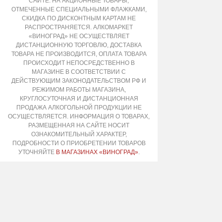
САЙТЕ. НА АКЦИОННЫЕ ТОВАРЫ,
ОТМЕЧЕННЫЕ СПЕЦИАЛЬНЫМИ ФЛАЖКАМИ,
СКИДКА ПО ДИСКОНТНЫМ КАРТАМ НЕ
РАСПРОСТРАНЯЕТСЯ. АЛКОМАРКЕТ
«ВИНОГРАД» НЕ ОСУЩЕСТВЛЯЕТ
ДИСТАНЦИОННУЮ ТОРГОВЛЮ, ДОСТАВКА
ТОВАРА НЕ ПРОИЗВОДИТСЯ, ОПЛАТА ТОВАРА
ПРОИСХОДИТ НЕПОСРЕДСТВЕННО В
МАГАЗИНЕ В СООТВЕТСТВИИ С
ДЕЙСТВУЮЩИМ ЗАКОНОДАТЕЛЬСТВОМ РФ И
РЕЖИМОМ РАБОТЫ МАГАЗИНА,
КРУГЛОСУТОЧНАЯ И ДИСТАНЦИОННАЯ
ПРОДАЖА АЛКОГОЛЬНОЙ ПРОДУКЦИИ НЕ
ОСУЩЕСТВЛЯЕТСЯ. ИНФОРМАЦИЯ О ТОВАРАХ,
РАЗМЕЩЕННАЯ НА САЙТЕ НОСИТ
ОЗНАКОМИТЕЛЬНЫЙ ХАРАКТЕР,
ПОДРОБНОСТИ О ПРИОБРЕТЕНИИ ТОВАРОВ
УТОЧНЯЙТЕ
В МАГАЗИНАХ «ВИНОГРАД»
.