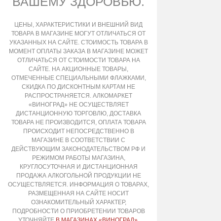
ВАШЕМУ ЗДОРОВЬЮ.
ЦЕНЫ, ХАРАКТЕРИСТИКИ И ВНЕШНИЙ ВИД
ТОВАРА В МАГАЗИНЕ МОГУТ ОТЛИЧАТЬСЯ ОТ
УКАЗАННЫХ НА САЙТЕ. СТОИМОСТЬ ТОВАРА В
МОМЕНТ ОПЛАТЫ ЗАКАЗА В МАГАЗИНЕ МОЖЕТ
ОТЛИЧАТЬСЯ ОТ СТОИМОСТИ ТОВАРА НА
САЙТЕ. НА АКЦИОННЫЕ ТОВАРЫ,
ОТМЕЧЕННЫЕ СПЕЦИАЛЬНЫМИ ФЛАЖКАМИ,
СКИДКА ПО ДИСКОНТНЫМ КАРТАМ НЕ
РАСПРОСТРАНЯЕТСЯ. АЛКОМАРКЕТ
«ВИНОГРАД» НЕ ОСУЩЕСТВЛЯЕТ
ДИСТАНЦИОННУЮ ТОРГОВЛЮ, ДОСТАВКА
ТОВАРА НЕ ПРОИЗВОДИТСЯ, ОПЛАТА ТОВАРА
ПРОИСХОДИТ НЕПОСРЕДСТВЕННО В
МАГАЗИНЕ В СООТВЕТСТВИИ С
ДЕЙСТВУЮЩИМ ЗАКОНОДАТЕЛЬСТВОМ РФ И
РЕЖИМОМ РАБОТЫ МАГАЗИНА,
КРУГЛОСУТОЧНАЯ И ДИСТАНЦИОННАЯ
ПРОДАЖА АЛКОГОЛЬНОЙ ПРОДУКЦИИ НЕ
ОСУЩЕСТВЛЯЕТСЯ. ИНФОРМАЦИЯ О ТОВАРАХ,
РАЗМЕЩЕННАЯ НА САЙТЕ НОСИТ
ОЗНАКОМИТЕЛЬНЫЙ ХАРАКТЕР,
ПОДРОБНОСТИ О ПРИОБРЕТЕНИИ ТОВАРОВ
УТОЧНЯЙТЕ
В МАГАЗИНАХ «ВИНОГРАД»
.