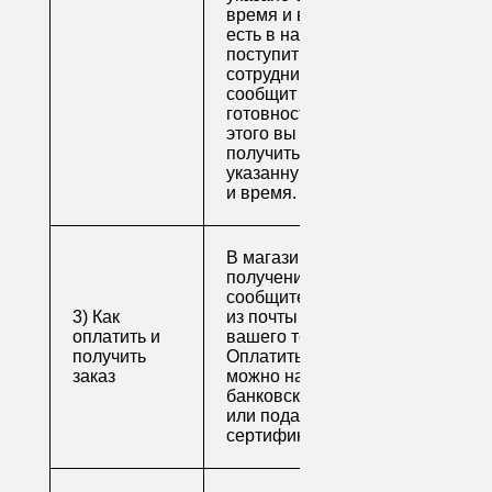
время и весь товар
есть в наличии), вам
поступит письмо от
сотрудника, который
сообщит о
готовности. После
этого вы можете
получить свой заказ в
указанную вами дату
и время.
В магазине для
получения заказа
сообщите его номер
3) Как
из почты или номер
оплатить и
вашего телефона.
получить
Оплатить заказ
заказ
можно наличными,
банковской картой
или подарочным
сертификатом.