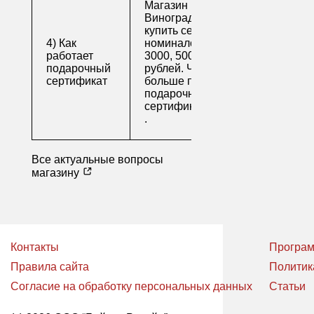
Магазин напитков
Виноград предлагает
купить сертификаты
4) Как
номиналом 500, 1000,
работает
3000, 5000 и 10000
подарочный
рублей. Читайте
сертификат
больше про
подарочные
сертификаты
.
Все актуальные вопросы
магазину
Контакты
Програм
Правила сайта
Политик
Согласие на обработку персональных данных
Статьи