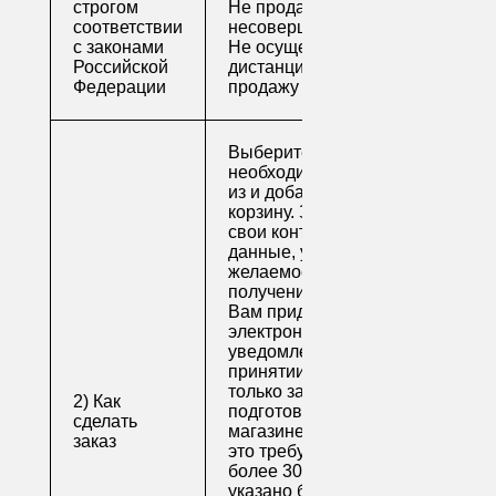
строгом
Не продаем алкоголь
соответствии
несовершеннолетним
с законами
Не осуществляем
Российской
дистанционную
Федерации
продажу
Выберите
необходимые товары
из и добавьте их в
корзину. Заполните
свои контактные
данные, укажите
желаемое время
получения заказа.
Вам придет по
электронной почте
уведомление о
принятии заказа. Как
только заказ
2) Как
подготовят в
сделать
магазине (обычно на
заказ
это требуется не
более 30 минут, если
указано ближайшее