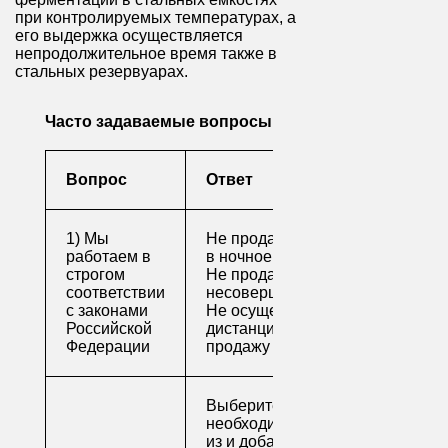
при контролируемых температурах, а
его выдержка осуществляется
непродолжительное время также в
стальных резервуарах.
Часто задаваемые вопросы
Вопрос
Ответ
1) Мы
Не продаем алкоголь
работаем в
в ночное время
строгом
Не продаем алкоголь
соответствии
несовершеннолетним
с законами
Не осуществляем
Российской
дистанционную
Федерации
продажу
Выберите
необходимые товары
из и добавьте их в