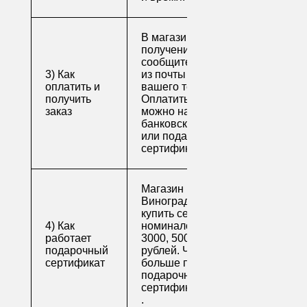
В магазине для
получения заказа
сообщите его номер
3) Как
из почты или номер
оплатить и
вашего телефона.
получить
Оплатить заказ
заказ
можно наличными,
банковской картой
или подарочным
сертификатом.
Магазин напитков
Виноград предлагает
купить сертификаты
4) Как
номиналом 500, 1000,
работает
3000, 5000 и 10000
подарочный
рублей. Читайте
сертификат
больше про
подарочные
сертификаты
.