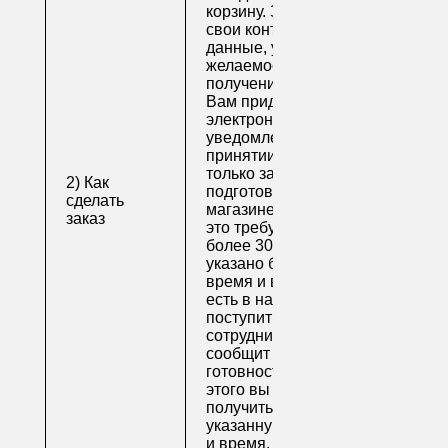
корзину. Заполните
свои контактные
данные, укажите
желаемое время
получения заказа.
Вам придет по
электронной почте
уведомление о
принятии заказа. Как
только заказ
2) Как
подготовят в
сделать
магазине (обычно на
заказ
это требуется не
более 30 минут, если
указано ближайшее
время и весь товар
есть в наличии), вам
поступит письмо от
сотрудника, который
сообщит о
готовности. После
этого вы можете
получить свой заказ в
указанную вами дату
и время.