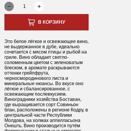
1
В КОРЗИНУ
Это белое лёгкое и освежающее вино,
не выдержанное в дубе, идеально
сочетается с мясом птицы и рыбой на
гриле. Вино обладает светло-
соломенным цветом с зеленоватым
блеском, в аромате раскрываются
оттенки грейпфрута,
черносмородинового листа и
минеральные нюансы. Во вкусе оно
лёгкое и сбалансированное, с
освежающим послевкусием.
Виноградники хозяйства Боставан,
где выращивается сорт Совиньон
блан, расположены в регионе Кодру, в
центральной части Республики
Молдова, на холмах аппелласьона
Онешть. Вино производится путём
ферментации в стальных емкостях