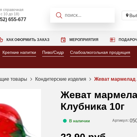
я справочная
 с 10 до 18)
Выб
952) 655-677
КАК ОФОРМИТЬ ЗАКАЗ
МЕРОПРИЯТИЯ
ПОДАРОЧ
Крепкие напитки
Пиво/Сидр
Слабоалкогольная продукция
щие товары
Кондитерские изделия
Жеват мармелад 
Жеват мармел
Клубника 10г
05
Артикул:
В наличии