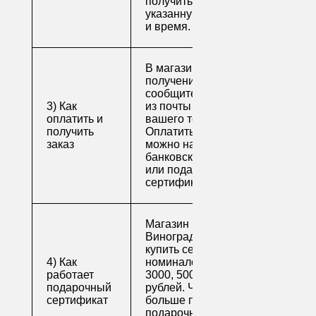
получить свой заказ в
указанную вами дату
и время.
В магазине для
получения заказа
сообщите его номер
3) Как
из почты или номер
оплатить и
вашего телефона.
получить
Оплатить заказ
заказ
можно наличными,
банковской картой
или подарочным
сертификатом.
Магазин напитков
Виноград предлагает
купить сертификаты
4) Как
номиналом 500, 1000,
работает
3000, 5000 и 10000
подарочный
рублей. Читайте
сертификат
больше про
подарочные