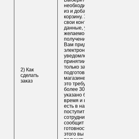
необходимые товары
из и добавьте их в
корзину. Заполните
свои контактные
данные, укажите
желаемое время
получения заказа.
Вам придет по
электронной почте
уведомление о
принятии заказа. Как
только заказ
2) Как
подготовят в
сделать
магазине (обычно на
заказ
это требуется не
более 30 минут, если
указано ближайшее
время и весь товар
есть в наличии), вам
поступит письмо от
сотрудника, который
сообщит о
готовности. После
этого вы можете