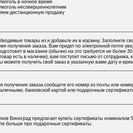
лкоголь в ночное время
лкоголь несовершеннолетним
яем дистанционную продажу
бходимые товары из и добавьте их в корзину. Заполните св
я получения заказа. Вам придет по электронной почте уве
подготовят в магазине (обычно на это требуется не более 3
товар есть в наличии), вам поступит письмо от сотрудника, 
ы можете получить свой заказ в указанную вами дату и вре
ля получения заказа сообщите его номер из почты или номе
наличными, банковской картой или подарочным сертификат
ков Виноград предлагает купить сертификаты номиналом 50
йте больше про
подарочные сертификаты
.