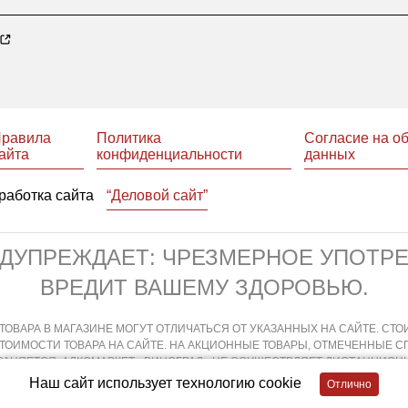
равила
Политика
Согласие на о
айта
конфиденциальности
данных
работка сайта
“Деловой сайт”
ЕДУПРЕЖДАЕТ: ЧРЕЗМЕРНОЕ УПОТР
ВРЕДИТ ВАШЕМУ ЗДОРОВЬЮ.
ТОВАРА В МАГАЗИНЕ МОГУТ ОТЛИЧАТЬСЯ ОТ УКАЗАННЫХ НА САЙТЕ. СТО
СТОИМОСТИ ТОВАРА НА САЙТЕ. НА АКЦИОННЫЕ ТОВАРЫ, ОТМЕЧЕННЫЕ 
АНЯЕТСЯ. АЛКОМАРКЕТ «ВИНОГРАД» НЕ ОСУЩЕСТВЛЯЕТ ДИСТАНЦИОНН
ХОДИТ НЕПОСРЕДСТВЕННО В МАГАЗИНЕ В СООТВЕТСТВИИ С ДЕЙСТВУЮ
Наш сайт использует технологию cookie
АЯ И ДИСТАНЦИОННАЯ ПРОДАЖА АЛКОГОЛЬНОЙ ПРОДУКЦИИ НЕ ОСУЩЕСТ