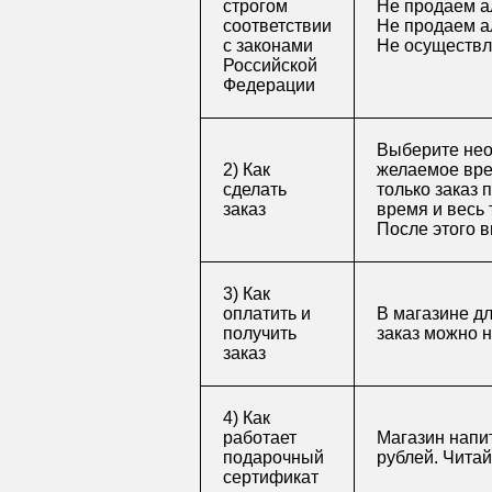
строгом
Не продаем а
соответствии
Не продаем а
с законами
Не осуществл
Российской
Федерации
Выберите нео
2) Как
желаемое врем
сделать
только заказ 
заказ
время и весь 
После этого в
3) Как
оплатить и
В магазине д
получить
заказ можно 
заказ
4) Как
работает
Магазин напит
подарочный
рублей. Чита
сертификат