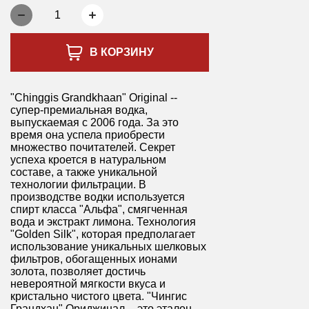
1
В КОРЗИНУ
"Chinggis Grandkhaan" Original --
супер-премиальная водка,
выпускаемая с 2006 года. За это
время она успела приобрести
множество почитателей. Секрет
успеха кроется в натуральном
составе, а также уникальной
технологии фильтрации. В
производстве водки используется
спирт класса "Альфа", смягченная
вода и экстракт лимона. Технология
"Golden Silk", которая предполагает
использование уникальных шелковых
фильтров, обогащенных ионами
золота, позволяет достичь
невероятной мягкости вкуса и
кристально чистого цвета. "Чингис
Грандхан" Ориджинал -- это эталон