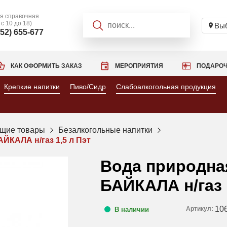
я справочная
 с 10 до 18)
Выб
952) 655-677
КАК ОФОРМИТЬ ЗАКАЗ
МЕРОПРИЯТИЯ
ПОДАРОЧ
Крепкие напитки
Пиво/Сидр
Слабоалкогольная продукция
щие товары
Безалкогольные напитки
КАЛА н/газ 1,5 л Пэт
Вода природн
БАЙКАЛА н/газ 
10
Артикул:
В наличии