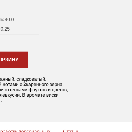
40.0
ть:
0.25
:
ОРЗИНУ
анный, сладковатый,
 нотами обжаренного зерна,
и оттенками фруктов и цветов,
левкусии. В аромате виски
.
бработку персональных
Статьи