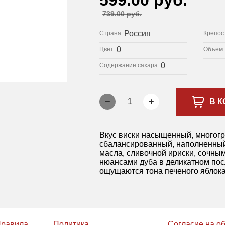
599.00 руб.
739.00 руб.
Россия
Страна:
Крепос
0
Цвет:
Объем
0
Содержание сахара:
1
В К
Вкус виски насыщенный, многогр
сбалансированный, наполненный
масла, сливочной ириски, сочным
нюансами дуба в деликатном пос
ощущаются тона печеного яблока
равила
Политика
Согласие на о