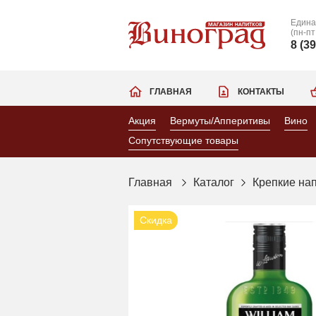
Едина
(пн-пт
8 (3
ГЛАВНАЯ
КОНТАКТЫ
Акция
Вермуты/Апперитивы
Вино
Сопутствующие товары
Главная
Каталог
Крепкие на
Скидка