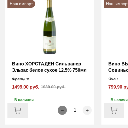
Наш импорт
Наш импор
Вино ХОРСТАДЕН Сильванер
Вино В
Эльзас белое сухое 12,5% 750мл
Совиньо
Франция
Чили
1499.00 руб.
1939.00 руб.
799.90 р
В наличии
В наличи
1