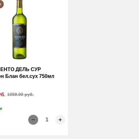
т
ЬЕНТО ДЕЛЬ СУР
н Блан бел.сух 750мл
уб.
1059.00 руб.
и
1