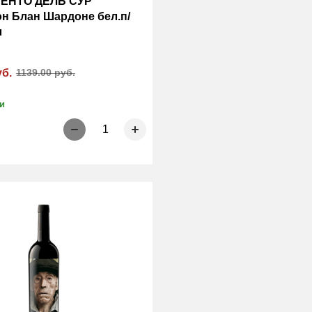
ЬЕНТО ДЕЛЬ СУР
н Блан Шардоне бел.п/
л
уб.
1139.00 руб.
и
1