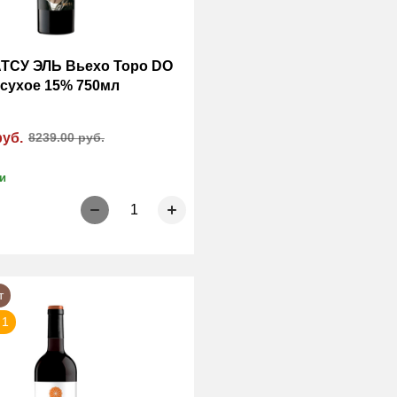
ТСУ ЭЛЬ Вьехо Торо DO
 сухое 15% 750мл
руб.
8239.00 руб.
и
1
т
 1