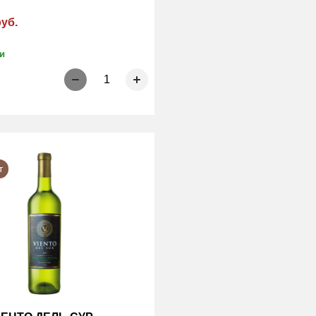
руб.
и
1
т