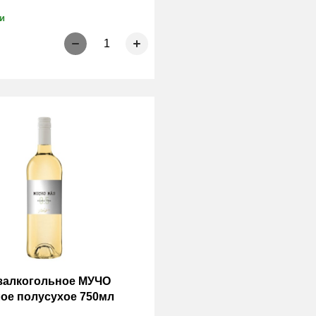
и
1
залкогольное МУЧО
ое полусухое 750мл