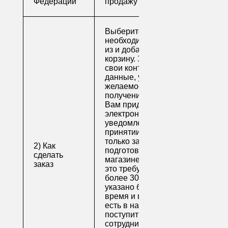
Федерации
продажу
Выберите
необходимые товары
из и добавьте их в
корзину. Заполните
свои контактные
данные, укажите
желаемое время
получения заказа.
Вам придет по
электронной почте
уведомление о
принятии заказа. Как
только заказ
2) Как
подготовят в
сделать
магазине (обычно на
заказ
это требуется не
более 30 минут, если
указано ближайшее
время и весь товар
есть в наличии), вам
поступит письмо от
сотрудника, который