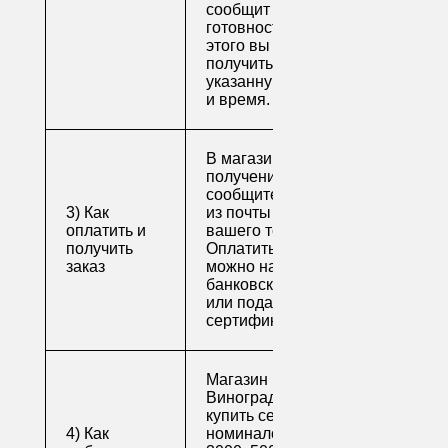
сообщит о
готовности. После
этого вы можете
получить свой заказ в
указанную вами дату
и время.
В магазине для
получения заказа
сообщите его номер
3) Как
из почты или номер
оплатить и
вашего телефона.
получить
Оплатить заказ
заказ
можно наличными,
банковской картой
или подарочным
сертификатом.
Магазин напитков
Виноград предлагает
купить сертификаты
4) Как
номиналом 500, 1000,