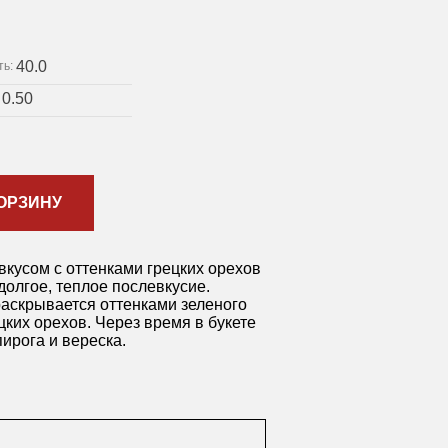
40.0
ть:
0.50
:
ОРЗИНУ
вкусом с оттенками грецких орехов
долгое, теплое послевкусие.
аскрывается оттенками зеленого
цких орехов. Через время в букете
ирога и вереска.