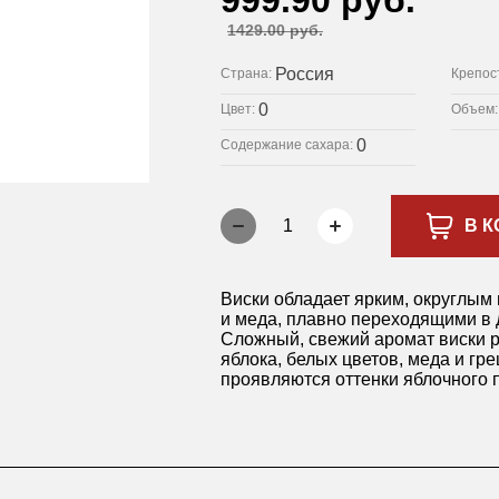
999.90 руб.
1429.00 руб.
Россия
Страна:
Крепос
0
Цвет:
Объем
0
Содержание сахара:
1
В К
Виски обладает ярким, округлым 
и меда, плавно переходящими в 
Сложный, свежий аромат виски р
яблока, белых цветов, меда и гре
проявляются оттенки яблочного п