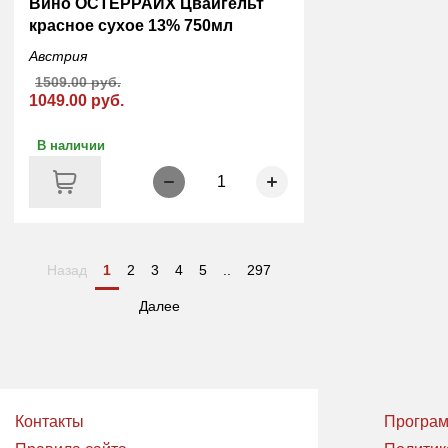
Вино ОСТЕРРАЙХ Цвайгельт
красное сухое 13% 750мл
Австрия
1509.00 руб.
1049.00 руб.
В наличии
1
Назад
1
2
3
4
5
..
297
Далее
Контакты
Програм