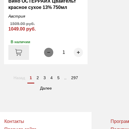
Вино ОСТЕРРАЙХ Цвайгельт
красное сухое 13% 750мл
Австрия
1509.00 руб.
1049.00 руб.
В наличии
1
Назад
1
2
3
4
5
..
297
Далее
Контакты
Програм