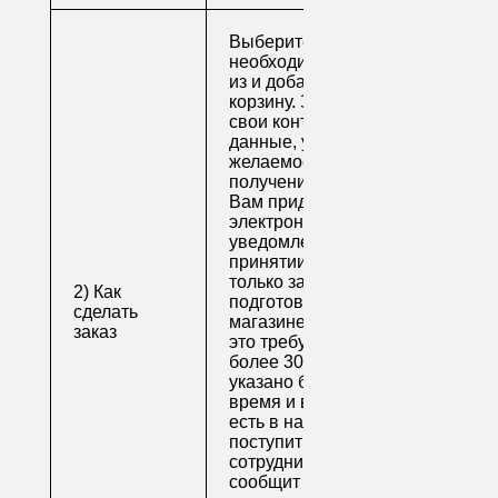
Выберите
необходимые товары
из и добавьте их в
корзину. Заполните
свои контактные
данные, укажите
желаемое время
получения заказа.
Вам придет по
электронной почте
уведомление о
принятии заказа. Как
только заказ
2) Как
подготовят в
сделать
магазине (обычно на
заказ
это требуется не
более 30 минут, если
указано ближайшее
время и весь товар
есть в наличии), вам
поступит письмо от
сотрудника, который
сообщит о