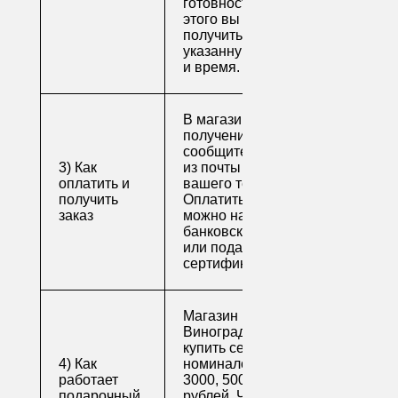
готовности. После
этого вы можете
получить свой заказ в
указанную вами дату
и время.
В магазине для
получения заказа
сообщите его номер
3) Как
из почты или номер
оплатить и
вашего телефона.
получить
Оплатить заказ
заказ
можно наличными,
банковской картой
или подарочным
сертификатом.
Магазин напитков
Виноград предлагает
купить сертификаты
4) Как
номиналом 500, 1000,
работает
3000, 5000 и 10000
подарочный
рублей. Читайте