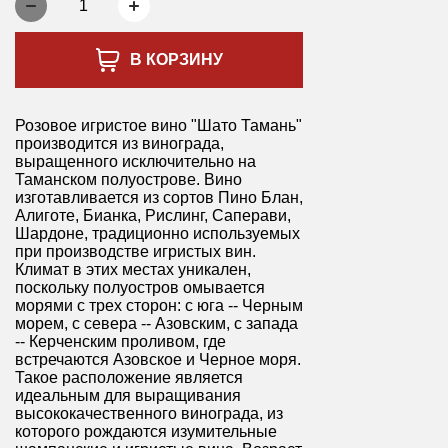
1
В КОРЗИНУ
Розовое игристое вино "Шато Тамань"
производится из винограда,
выращенного исключительно на
Таманском полуострове. Вино
изготавливается из сортов Пино Блан,
Алиготе, Бианка, Рислинг, Саперави,
Шардоне, традиционно используемых
при производстве игристых вин.
Климат в этих местах уникален,
поскольку полуостров омывается
морями с трех сторон: с юга -- Черным
морем, с севера -- Азовским, с запада
-- Керченским проливом, где
встречаются Азовское и Черное моря.
Такое расположение является
идеальным для выращивания
высококачественного винограда, из
которого рождаются изумительные