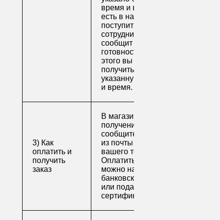
время и весь товар
есть в наличии), вам
поступит письмо от
сотрудника, который
сообщит о
готовности. После
этого вы можете
получить свой заказ в
указанную вами дату
и время.
В магазине для
получения заказа
сообщите его номер
3) Как
из почты или номер
оплатить и
вашего телефона.
получить
Оплатить заказ
заказ
можно наличными,
банковской картой
или подарочным
сертификатом.