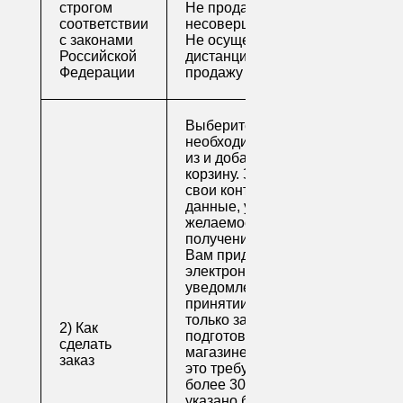
строгом
Не продаем алкоголь
соответствии
несовершеннолетним
с законами
Не осуществляем
Российской
дистанционную
Федерации
продажу
Выберите
необходимые товары
из и добавьте их в
корзину. Заполните
свои контактные
данные, укажите
желаемое время
получения заказа.
Вам придет по
электронной почте
уведомление о
принятии заказа. Как
только заказ
2) Как
подготовят в
сделать
магазине (обычно на
заказ
это требуется не
более 30 минут, если
указано ближайшее