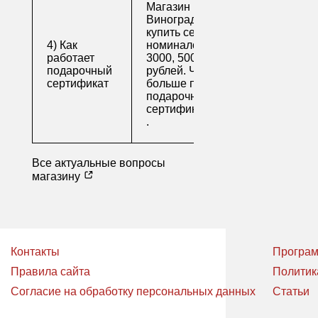
Магазин напитков
Виноград предлагает
купить сертификаты
4) Как
номиналом 500, 1000,
работает
3000, 5000 и 10000
подарочный
рублей. Читайте
сертификат
больше про
подарочные
сертификаты
.
Все актуальные вопросы
магазину
Контакты
Програм
Правила сайта
Политик
Согласие на обработку персональных данных
Статьи