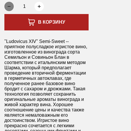
1
В КОРЗИНУ
"Ludovicus XIV" Semi-Sweet --
приятное полусладкое игристое вино,
изготовленное из винограда сорта
Семильон и Совиньон Блан в
соответствии с итальянским методом
Шарма, который предполагает
проведение вторичной ферментации
в герметичных автоклавах, где
полученное ранее базовое вино
бродит с сахаром и дрожжами. Такая
технология позволяет сохранить
оригинальные ароматы винограда и
живой характер вина. Хорошее
соотношение цены и качества также
является немаловажным его
достоинством. Игристое вино
прекрасно сочетается с легкими
десертами, сезонными фруктами и