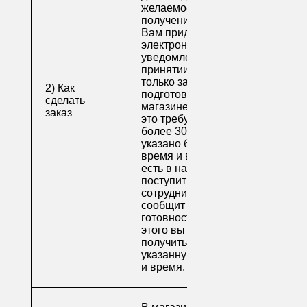
желаемое время
получения заказа.
Вам придет по
электронной почте
уведомление о
принятии заказа. Как
только заказ
2) Как
подготовят в
сделать
магазине (обычно на
заказ
это требуется не
более 30 минут, если
указано ближайшее
время и весь товар
есть в наличии), вам
поступит письмо от
сотрудника, который
сообщит о
готовности. После
этого вы можете
получить свой заказ в
указанную вами дату
и время.