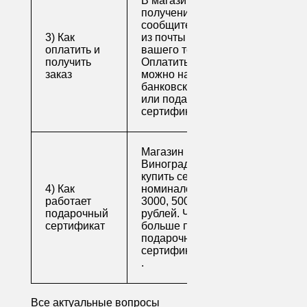
В магазине для
получения заказа
сообщите его номер
3) Как
из почты или номер
оплатить и
вашего телефона.
получить
Оплатить заказ
заказ
можно наличными,
банковской картой
или подарочным
сертификатом.
Магазин напитков
Виноград предлагает
купить сертификаты
4) Как
номиналом 500, 1000,
работает
3000, 5000 и 10000
подарочный
рублей. Читайте
сертификат
больше про
подарочные
сертификаты
.
Все актуальные вопросы