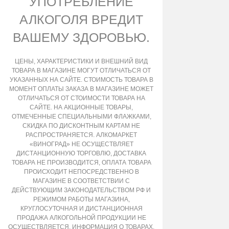
УПОТРЕБЛЕНИЕ
АЛКОГОЛЯ ВРЕДИТ
ВАШЕМУ ЗДОРОВЬЮ.
ЦЕНЫ, ХАРАКТЕРИСТИКИ И ВНЕШНИЙ ВИД
ТОВАРА В МАГАЗИНЕ МОГУТ ОТЛИЧАТЬСЯ ОТ
УКАЗАННЫХ НА САЙТЕ. СТОИМОСТЬ ТОВАРА В
МОМЕНТ ОПЛАТЫ ЗАКАЗА В МАГАЗИНЕ МОЖЕТ
ОТЛИЧАТЬСЯ ОТ СТОИМОСТИ ТОВАРА НА
САЙТЕ. НА АКЦИОННЫЕ ТОВАРЫ,
ОТМЕЧЕННЫЕ СПЕЦИАЛЬНЫМИ ФЛАЖКАМИ,
СКИДКА ПО ДИСКОНТНЫМ КАРТАМ НЕ
РАСПРОСТРАНЯЕТСЯ. АЛКОМАРКЕТ
«ВИНОГРАД» НЕ ОСУЩЕСТВЛЯЕТ
ДИСТАНЦИОННУЮ ТОРГОВЛЮ, ДОСТАВКА
ТОВАРА НЕ ПРОИЗВОДИТСЯ, ОПЛАТА ТОВАРА
ПРОИСХОДИТ НЕПОСРЕДСТВЕННО В
МАГАЗИНЕ В СООТВЕТСТВИИ С
ДЕЙСТВУЮЩИМ ЗАКОНОДАТЕЛЬСТВОМ РФ И
РЕЖИМОМ РАБОТЫ МАГАЗИНА,
КРУГЛОСУТОЧНАЯ И ДИСТАНЦИОННАЯ
ПРОДАЖА АЛКОГОЛЬНОЙ ПРОДУКЦИИ НЕ
ОСУЩЕСТВЛЯЕТСЯ. ИНФОРМАЦИЯ О ТОВАРАХ,