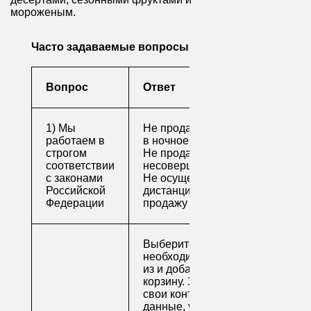
мороженым.
Часто задаваемые вопросы
Вопрос
Ответ
1) Мы
Не продаем алкоголь
работаем в
в ночное время
строгом
Не продаем алкоголь
соответствии
несовершеннолетним
с законами
Не осуществляем
Российской
дистанционную
Федерации
продажу
Выберите
необходимые товары
из и добавьте их в
корзину. Заполните
свои контактные
данные, укажите