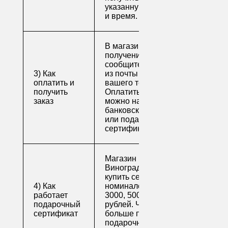
указанную вами дату
и время.
В магазине для
получения заказа
сообщите его номер
3) Как
из почты или номер
оплатить и
вашего телефона.
получить
Оплатить заказ
заказ
можно наличными,
банковской картой
или подарочным
сертификатом.
Магазин напитков
Виноград предлагает
купить сертификаты
4) Как
номиналом 500, 1000,
работает
3000, 5000 и 10000
подарочный
рублей. Читайте
сертификат
больше про
подарочные