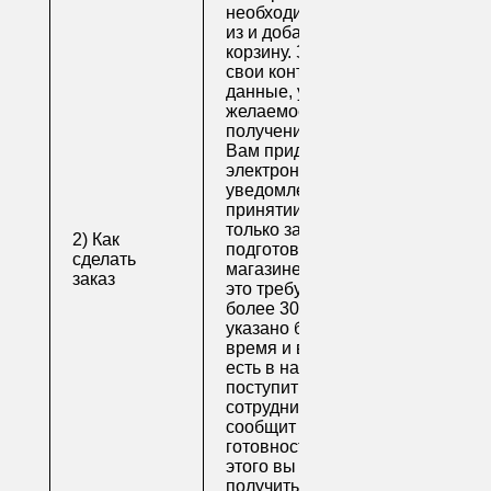
необходимые товары
из и добавьте их в
корзину. Заполните
свои контактные
данные, укажите
желаемое время
получения заказа.
Вам придет по
электронной почте
уведомление о
принятии заказа. Как
только заказ
2) Как
подготовят в
сделать
магазине (обычно на
заказ
это требуется не
более 30 минут, если
указано ближайшее
время и весь товар
есть в наличии), вам
поступит письмо от
сотрудника, который
сообщит о
готовности. После
этого вы можете
получить свой заказ в