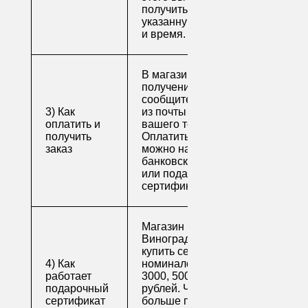
получить свой заказ в
указанную вами дату
и время.
В магазине для
получения заказа
сообщите его номер
3) Как
из почты или номер
оплатить и
вашего телефона.
получить
Оплатить заказ
заказ
можно наличными,
банковской картой
или подарочным
сертификатом.
Магазин напитков
Виноград предлагает
купить сертификаты
4) Как
номиналом 500, 1000,
работает
3000, 5000 и 10000
подарочный
рублей. Читайте
сертификат
больше про