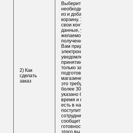
Выберите
необходимые товары
из и добавьте их в
корзину. Заполните
свои контактные
данные, укажите
желаемое время
получения заказа.
Вам придет по
электронной почте
уведомление о
принятии заказа. Как
только заказ
2) Как
подготовят в
сделать
магазине (обычно на
заказ
это требуется не
более 30 минут, если
указано ближайшее
время и весь товар
есть в наличии), вам
поступит письмо от
сотрудника, который
сообщит о
готовности. После
этого вы можете