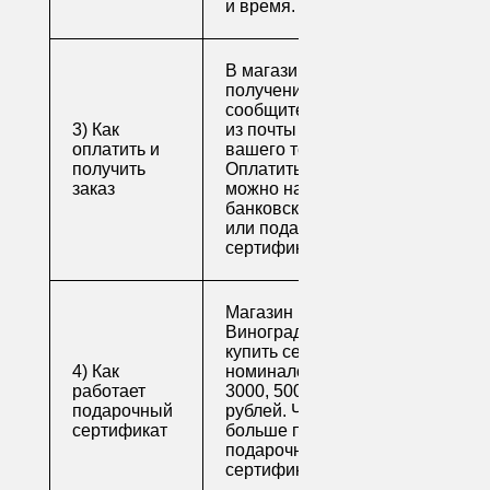
и время.
В магазине для
получения заказа
сообщите его номер
3) Как
из почты или номер
оплатить и
вашего телефона.
получить
Оплатить заказ
заказ
можно наличными,
банковской картой
или подарочным
сертификатом.
Магазин напитков
Виноград предлагает
купить сертификаты
4) Как
номиналом 500, 1000,
работает
3000, 5000 и 10000
подарочный
рублей. Читайте
сертификат
больше про
подарочные
сертификаты
.