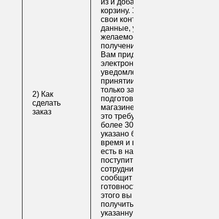
из и добавьте их в
корзину. Заполните
свои контактные
данные, укажите
желаемое время
получения заказа.
Вам придет по
электронной почте
уведомление о
принятии заказа. Как
только заказ
2) Как
подготовят в
сделать
магазине (обычно на
заказ
это требуется не
более 30 минут, если
указано ближайшее
время и весь товар
есть в наличии), вам
поступит письмо от
сотрудника, который
сообщит о
готовности. После
этого вы можете
получить свой заказ в
указанную вами дату