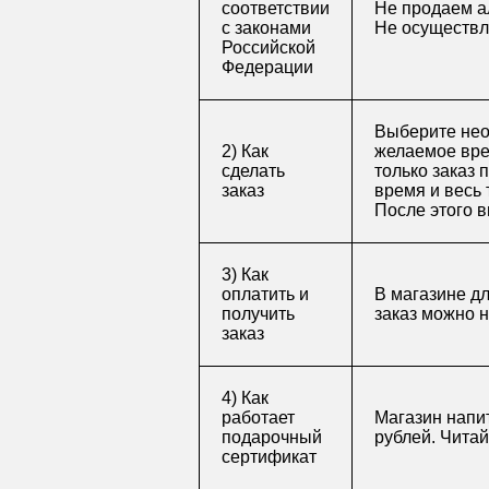
соответствии
Не продаем а
с законами
Не осуществл
Российской
Федерации
Выберите нео
2) Как
желаемое врем
сделать
только заказ 
заказ
время и весь 
После этого в
3) Как
оплатить и
В магазине д
получить
заказ можно 
заказ
4) Как
работает
Магазин напит
подарочный
рублей. Чита
сертификат