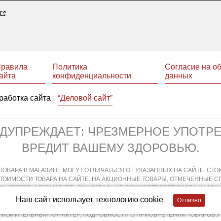
равила
Политика
Согласие на о
айта
конфиденциальности
данных
работка сайта
“Деловой сайт”
ЕДУПРЕЖДАЕТ: ЧРЕЗМЕРНОЕ УПОТР
ВРЕДИТ ВАШЕМУ ЗДОРОВЬЮ.
ТОВАРА В МАГАЗИНЕ МОГУТ ОТЛИЧАТЬСЯ ОТ УКАЗАННЫХ НА САЙТЕ. СТО
СТОИМОСТИ ТОВАРА НА САЙТЕ. НА АКЦИОННЫЕ ТОВАРЫ, ОТМЕЧЕННЫЕ 
АНЯЕТСЯ. АЛКОМАРКЕТ «ВИНОГРАД» НЕ ОСУЩЕСТВЛЯЕТ ДИСТАНЦИОНН
ХОДИТ НЕПОСРЕДСТВЕННО В МАГАЗИНЕ В СООТВЕТСТВИИ С ДЕЙСТВУЮ
Наш сайт использует технологию cookie
АЯ И ДИСТАНЦИОННАЯ ПРОДАЖА АЛКОГОЛЬНОЙ ПРОДУКЦИИ НЕ ОСУЩЕСТ
АКОМИТЕЛЬНЫЙ ХАРАКТЕР, ПОДРОБНОСТИ О ПРИОБРЕТЕНИИ ТОВАРОВ 