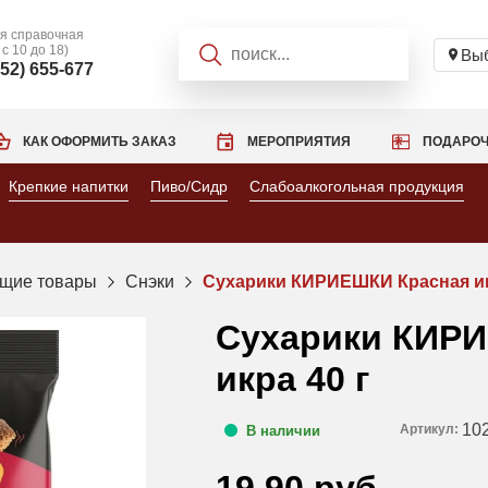
я справочная
 с 10 до 18)
Выб
952) 655-677
КАК ОФОРМИТЬ ЗАКАЗ
МЕРОПРИЯТИЯ
ПОДАРОЧ
Крепкие напитки
Пиво/Сидр
Слабоалкогольная продукция
щие товары
Снэки
Сухарики КИРИЕШКИ Красная ик
Сухарики КИР
икра 40 г
10
Артикул:
В наличии