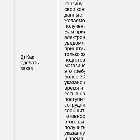
корзину. Заполните
свои контактные
данные, укажите
желаемое время
получения заказа.
Вам придет по
электронной почте
уведомление о
принятии заказа. Как
только заказ
2) Как
подготовят в
сделать
магазине (обычно на
заказ
это требуется не
более 30 минут, если
указано ближайшее
время и весь товар
есть в наличии), вам
поступит письмо от
сотрудника, который
сообщит о
готовности. После
этого вы можете
получить свой заказ в
указанную вами дату
и время.