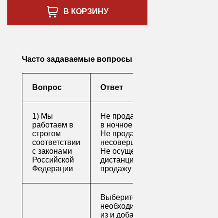
В КОРЗИНУ
Часто задаваемые вопросы
Вопрос
Ответ
1) Мы
Не продаем алкоголь
работаем в
в ночное время
строгом
Не продаем алкоголь
соответствии
несовершеннолетним
с законами
Не осуществляем
Российской
дистанционную
Федерации
продажу
Выберите
необходимые товары
из и добавьте их в