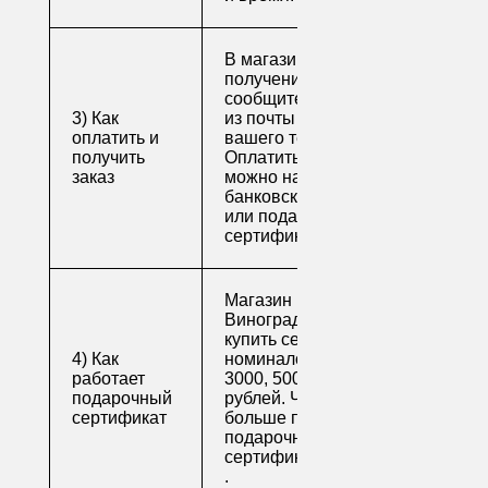
В магазине для
получения заказа
сообщите его номер
3) Как
из почты или номер
оплатить и
вашего телефона.
получить
Оплатить заказ
заказ
можно наличными,
банковской картой
или подарочным
сертификатом.
Магазин напитков
Виноград предлагает
купить сертификаты
4) Как
номиналом 500, 1000,
работает
3000, 5000 и 10000
подарочный
рублей. Читайте
сертификат
больше про
подарочные
сертификаты
.