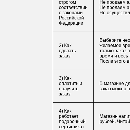
строгом
Не продаем а
соответствии
Не продаем а
с законами
Не осуществл
Российской
Федерации
Выберите нео
2) Как
желаемое врем
сделать
только заказ 
заказ
время и весь 
После этого в
3) Как
оплатить и
В магазине д
получить
заказ можно 
заказ
4) Как
работает
Магазин напит
подарочный
рублей. Чита
сертификат