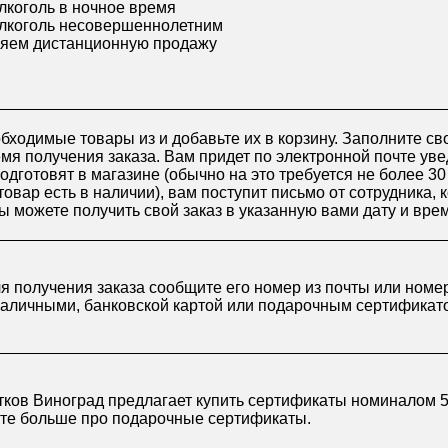
лкоголь в ночное время
лкоголь несовершеннолетним
яем дистанционную продажу
бходимые товары из и добавьте их в корзину. Заполните св
я получения заказа. Вам придет по электронной почте уве
подготовят в магазине (обычно на это требуется не более 3
товар есть в наличии), вам поступит письмо от сотрудника, 
ы можете получить свой заказ в указанную вами дату и вре
ля получения заказа сообщите его номер из почты или номе
наличными, банковской картой или подарочным сертификат
ков Виноград предлагает купить сертификаты номиналом 50
йте больше про
подарочные сертификаты
.