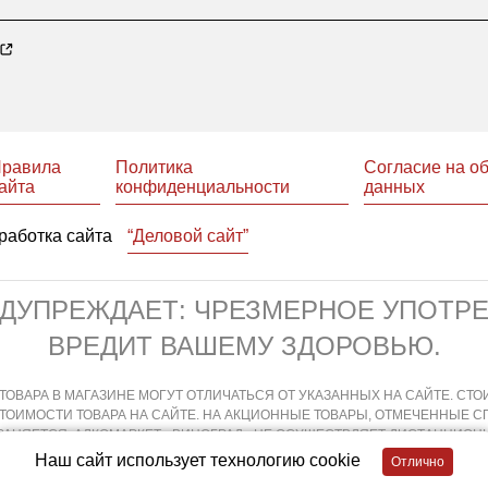
равила
Политика
Согласие на о
айта
конфиденциальности
данных
работка сайта
“Деловой сайт”
ЕДУПРЕЖДАЕТ: ЧРЕЗМЕРНОЕ УПОТР
ВРЕДИТ ВАШЕМУ ЗДОРОВЬЮ.
ТОВАРА В МАГАЗИНЕ МОГУТ ОТЛИЧАТЬСЯ ОТ УКАЗАННЫХ НА САЙТЕ. СТО
СТОИМОСТИ ТОВАРА НА САЙТЕ. НА АКЦИОННЫЕ ТОВАРЫ, ОТМЕЧЕННЫЕ 
АНЯЕТСЯ. АЛКОМАРКЕТ «ВИНОГРАД» НЕ ОСУЩЕСТВЛЯЕТ ДИСТАНЦИОНН
ХОДИТ НЕПОСРЕДСТВЕННО В МАГАЗИНЕ В СООТВЕТСТВИИ С ДЕЙСТВУЮ
Наш сайт использует технологию cookie
АЯ И ДИСТАНЦИОННАЯ ПРОДАЖА АЛКОГОЛЬНОЙ ПРОДУКЦИИ НЕ ОСУЩЕСТ