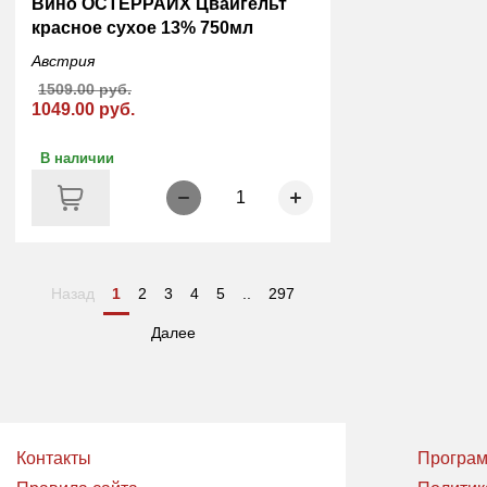
Вино ОСТЕРРАЙХ Цвайгельт
красное сухое 13% 750мл
Австрия
1509.00 руб.
1049.00 руб.
В наличии
1
Назад
1
2
3
4
5
..
297
Далее
Контакты
Програм