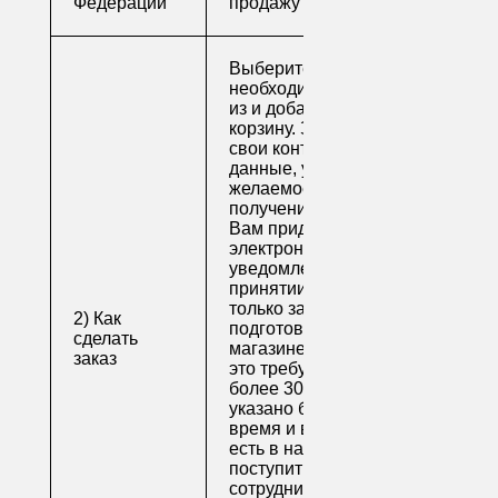
Федерации
продажу
Выберите
необходимые товары
из и добавьте их в
корзину. Заполните
свои контактные
данные, укажите
желаемое время
получения заказа.
Вам придет по
электронной почте
уведомление о
принятии заказа. Как
только заказ
2) Как
подготовят в
сделать
магазине (обычно на
заказ
это требуется не
более 30 минут, если
указано ближайшее
время и весь товар
есть в наличии), вам
поступит письмо от
сотрудника, который