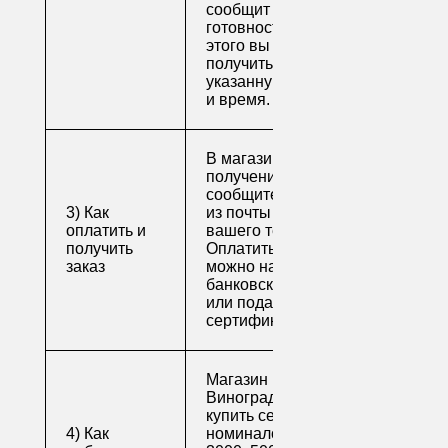
сообщит о
готовности. После
этого вы можете
получить свой заказ в
указанную вами дату
и время.
В магазине для
получения заказа
сообщите его номер
3) Как
из почты или номер
оплатить и
вашего телефона.
получить
Оплатить заказ
заказ
можно наличными,
банковской картой
или подарочным
сертификатом.
Магазин напитков
Виноград предлагает
купить сертификаты
4) Как
номиналом 500, 1000,