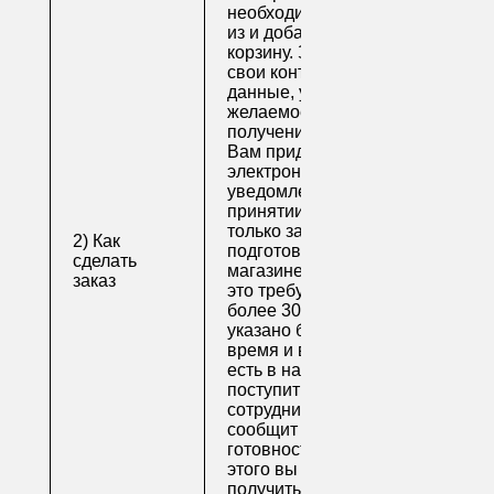
необходимые товары
из и добавьте их в
корзину. Заполните
свои контактные
данные, укажите
желаемое время
получения заказа.
Вам придет по
электронной почте
уведомление о
принятии заказа. Как
только заказ
2) Как
подготовят в
сделать
магазине (обычно на
заказ
это требуется не
более 30 минут, если
указано ближайшее
время и весь товар
есть в наличии), вам
поступит письмо от
сотрудника, который
сообщит о
готовности. После
этого вы можете
получить свой заказ в