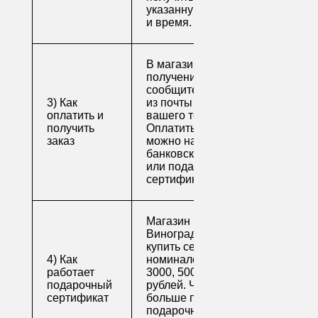
указанную вами дату
и время.
В магазине для
получения заказа
сообщите его номер
3) Как
из почты или номер
оплатить и
вашего телефона.
получить
Оплатить заказ
заказ
можно наличными,
банковской картой
или подарочным
сертификатом.
Магазин напитков
Виноград предлагает
купить сертификаты
4) Как
номиналом 500, 1000,
работает
3000, 5000 и 10000
подарочный
рублей. Читайте
сертификат
больше про
подарочные