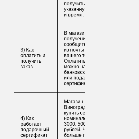
получить свой заказ в
указанную вами дату
и время.
В магазине для
получения заказа
сообщите его номер
3) Как
из почты или номер
оплатить и
вашего телефона.
получить
Оплатить заказ
заказ
можно наличными,
банковской картой
или подарочным
сертификатом.
Магазин напитков
Виноград предлагает
купить сертификаты
4) Как
номиналом 500, 1000,
работает
3000, 5000 и 10000
подарочный
рублей. Читайте
сертификат
больше про