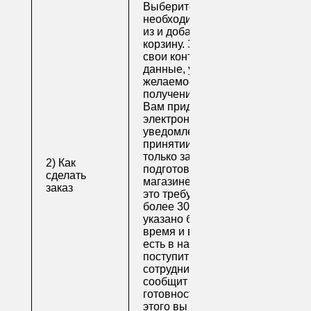
Выберите
необходимые товары
из и добавьте их в
корзину. Заполните
свои контактные
данные, укажите
желаемое время
получения заказа.
Вам придет по
электронной почте
уведомление о
принятии заказа. Как
только заказ
2) Как
подготовят в
сделать
магазине (обычно на
заказ
это требуется не
более 30 минут, если
указано ближайшее
время и весь товар
есть в наличии), вам
поступит письмо от
сотрудника, который
сообщит о
готовности. После
этого вы можете