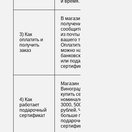
и время.
В магазине для
получения заказа
сообщите его номер
3) Как
из почты или номер
оплатить и
вашего телефона.
получить
Оплатить заказ
заказ
можно наличными,
банковской картой
или подарочным
сертификатом.
Магазин напитков
Виноград предлагает
купить сертификаты
4) Как
номиналом 500, 1000,
работает
3000, 5000 и 10000
подарочный
рублей. Читайте
сертификат
больше про
подарочные
сертификаты
.