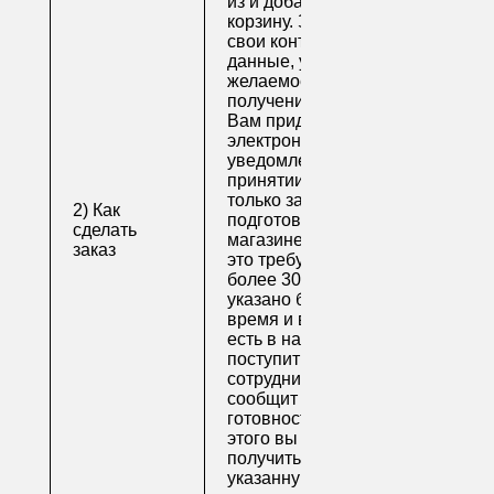
из и добавьте их в
корзину. Заполните
свои контактные
данные, укажите
желаемое время
получения заказа.
Вам придет по
электронной почте
уведомление о
принятии заказа. Как
только заказ
2) Как
подготовят в
сделать
магазине (обычно на
заказ
это требуется не
более 30 минут, если
указано ближайшее
время и весь товар
есть в наличии), вам
поступит письмо от
сотрудника, который
сообщит о
готовности. После
этого вы можете
получить свой заказ в
указанную вами дату