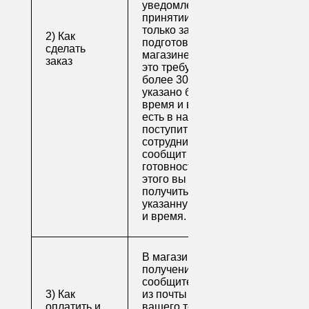
уведомление о
принятии заказа. Как
только заказ
2) Как
подготовят в
сделать
магазине (обычно на
заказ
это требуется не
более 30 минут, если
указано ближайшее
время и весь товар
есть в наличии), вам
поступит письмо от
сотрудника, который
сообщит о
готовности. После
этого вы можете
получить свой заказ в
указанную вами дату
и время.
В магазине для
получения заказа
сообщите его номер
3) Как
из почты или номер
оплатить и
вашего телефона.