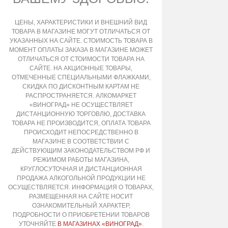
ЦЕНЫ, ХАРАКТЕРИСТИКИ И ВНЕШНИЙ ВИД
ТОВАРА В МАГАЗИНЕ МОГУТ ОТЛИЧАТЬСЯ ОТ
УКАЗАННЫХ НА САЙТЕ. СТОИМОСТЬ ТОВАРА В
МОМЕНТ ОПЛАТЫ ЗАКАЗА В МАГАЗИНЕ МОЖЕТ
ОТЛИЧАТЬСЯ ОТ СТОИМОСТИ ТОВАРА НА
САЙТЕ. НА АКЦИОННЫЕ ТОВАРЫ,
ОТМЕЧЕННЫЕ СПЕЦИАЛЬНЫМИ ФЛАЖКАМИ,
СКИДКА ПО ДИСКОНТНЫМ КАРТАМ НЕ
РАСПРОСТРАНЯЕТСЯ. АЛКОМАРКЕТ
«ВИНОГРАД» НЕ ОСУЩЕСТВЛЯЕТ
ДИСТАНЦИОННУЮ ТОРГОВЛЮ, ДОСТАВКА
ТОВАРА НЕ ПРОИЗВОДИТСЯ, ОПЛАТА ТОВАРА
ПРОИСХОДИТ НЕПОСРЕДСТВЕННО В
МАГАЗИНЕ В СООТВЕТСТВИИ С
ДЕЙСТВУЮЩИМ ЗАКОНОДАТЕЛЬСТВОМ РФ И
РЕЖИМОМ РАБОТЫ МАГАЗИНА,
КРУГЛОСУТОЧНАЯ И ДИСТАНЦИОННАЯ
ПРОДАЖА АЛКОГОЛЬНОЙ ПРОДУКЦИИ НЕ
ОСУЩЕСТВЛЯЕТСЯ. ИНФОРМАЦИЯ О ТОВАРАХ,
РАЗМЕЩЕННАЯ НА САЙТЕ НОСИТ
ОЗНАКОМИТЕЛЬНЫЙ ХАРАКТЕР,
ПОДРОБНОСТИ О ПРИОБРЕТЕНИИ ТОВАРОВ
УТОЧНЯЙТЕ
В МАГАЗИНАХ «ВИНОГРАД»
.