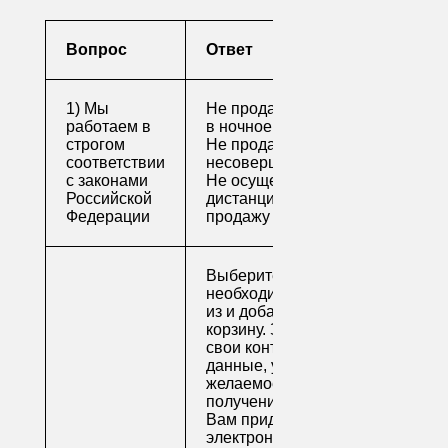
Вопрос
Ответ
1) Мы
Не продаем алкоголь
работаем в
в ночное время
строгом
Не продаем алкоголь
соответствии
несовершеннолетним
с законами
Не осуществляем
Российской
дистанционную
Федерации
продажу
Выберите
необходимые товары
из и добавьте их в
корзину. Заполните
свои контактные
данные, укажите
желаемое время
получения заказа.
Вам придет по
электронной почте