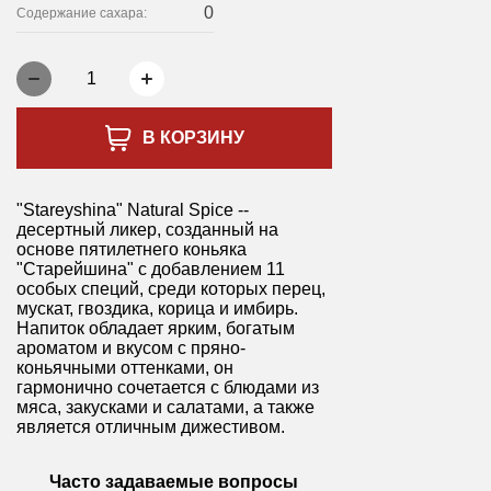
0
Содержание сахара:
1
В КОРЗИНУ
"Stareyshina" Natural Spice --
десертный ликер, созданный на
основе пятилетнего коньяка
"Старейшина" с добавлением 11
особых специй, среди которых перец,
мускат, гвоздика, корица и имбирь.
Напиток обладает ярким, богатым
ароматом и вкусом с пряно-
коньячными оттенками, он
гармонично сочетается с блюдами из
мяса, закусками и салатами, а также
является отличным дижестивом.
Часто задаваемые вопросы