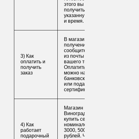
этого вы можете
получить свой заказ в
указанную вами дату
и время.
В магазине для
получения заказа
сообщите его номер
3) Как
из почты или номер
оплатить и
вашего телефона.
получить
Оплатить заказ
заказ
можно наличными,
банковской картой
или подарочным
сертификатом.
Магазин напитков
Виноград предлагает
купить сертификаты
4) Как
номиналом 500, 1000,
работает
3000, 5000 и 10000
подарочный
рублей. Читайте