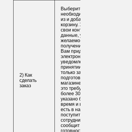
Выберите
необходимые товары
из и добавьте их в
корзину. Заполните
свои контактные
данные, укажите
желаемое время
получения заказа.
Вам придет по
электронной почте
уведомление о
принятии заказа. Как
только заказ
2) Как
подготовят в
сделать
магазине (обычно на
заказ
это требуется не
более 30 минут, если
указано ближайшее
время и весь товар
есть в наличии), вам
поступит письмо от
сотрудника, который
сообщит о
готовности. После