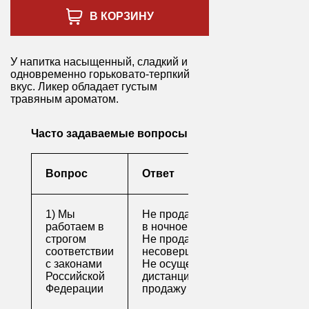
В КОРЗИНУ
У напитка насыщенный, сладкий и
одновременно горьковато-терпкий
вкус. Ликер обладает густым
травяным ароматом.
Часто задаваемые вопросы
Вопрос
Ответ
1) Мы
Не продаем алкоголь
работаем в
в ночное время
строгом
Не продаем алкоголь
соответствии
несовершеннолетним
с законами
Не осуществляем
Российской
дистанционную
Федерации
продажу