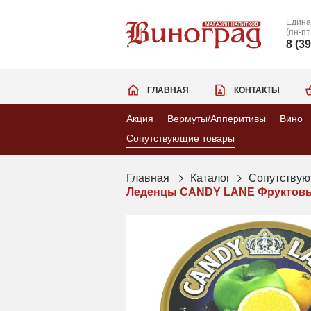
Едина
(пн-пт
8 (3
ГЛАВНАЯ
КОНТАКТЫ
Акция
Вермуты/Апперитивы
Вино
Сопутствующие товары
Главная
Каталог
Сопутствую
Леденцы CANDY LANE Фруктовый