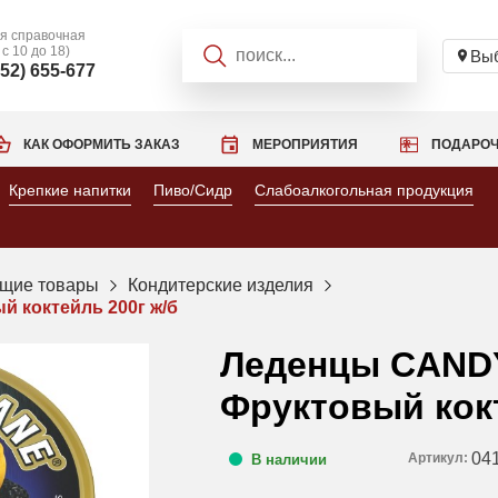
я справочная
 с 10 до 18)
Выб
952) 655-677
КАК ОФОРМИТЬ ЗАКАЗ
МЕРОПРИЯТИЯ
ПОДАРОЧ
Крепкие напитки
Пиво/Сидр
Слабоалкогольная продукция
щие товары
Кондитерские изделия
 коктейль 200г ж/б
Леденцы CAND
Фруктовый кокт
04
Артикул:
В наличии