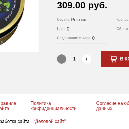
309.00 руб.
Россия
Страна:
Крепос
0
Цвет:
Объем
0
Содержание сахара:
1
В К
равила
Политика
Согласие на о
айта
конфиденциальности
данных
работка сайта
“Деловой сайт”