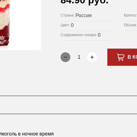
84.90 руб.
Россия
Страна:
Крепос
0
Цвет:
Объем
0
Содержание сахара:
1
В К
лкоголь в ночное время