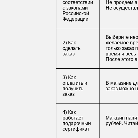
соответствии
Не продаем а
с законами
Не осуществл
Российской
Федерации
Выберите нео
2) Как
желаемое врем
сделать
только заказ 
заказ
время и весь 
После этого в
3) Как
оплатить и
В магазине д
получить
заказ можно 
заказ
4) Как
работает
Магазин напит
подарочный
рублей. Чита
сертификат