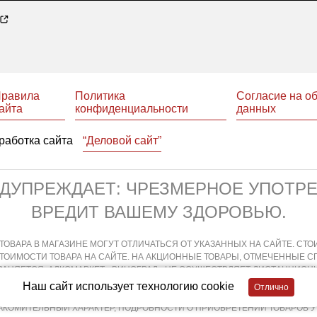
равила
Политика
Согласие на о
айта
конфиденциальности
данных
работка сайта
“Деловой сайт”
ЕДУПРЕЖДАЕТ: ЧРЕЗМЕРНОЕ УПОТР
ВРЕДИТ ВАШЕМУ ЗДОРОВЬЮ.
ТОВАРА В МАГАЗИНЕ МОГУТ ОТЛИЧАТЬСЯ ОТ УКАЗАННЫХ НА САЙТЕ. СТО
СТОИМОСТИ ТОВАРА НА САЙТЕ. НА АКЦИОННЫЕ ТОВАРЫ, ОТМЕЧЕННЫЕ 
АНЯЕТСЯ. АЛКОМАРКЕТ «ВИНОГРАД» НЕ ОСУЩЕСТВЛЯЕТ ДИСТАНЦИОНН
ХОДИТ НЕПОСРЕДСТВЕННО В МАГАЗИНЕ В СООТВЕТСТВИИ С ДЕЙСТВУЮ
Наш сайт использует технологию cookie
АЯ И ДИСТАНЦИОННАЯ ПРОДАЖА АЛКОГОЛЬНОЙ ПРОДУКЦИИ НЕ ОСУЩЕСТ
АКОМИТЕЛЬНЫЙ ХАРАКТЕР, ПОДРОБНОСТИ О ПРИОБРЕТЕНИИ ТОВАРОВ 