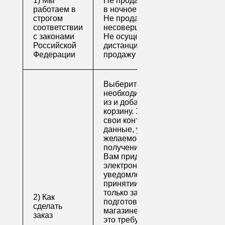
1) Мы
Не продаем алкоголь
работаем в
в ночное время
строгом
Не продаем алкоголь
соответствии
несовершеннолетним
с законами
Не осуществляем
Российской
дистанционную
Федерации
продажу
Выберите
необходимые товары
из и добавьте их в
корзину. Заполните
свои контактные
данные, укажите
желаемое время
получения заказа.
Вам придет по
электронной почте
уведомление о
принятии заказа. Как
только заказ
2) Как
подготовят в
сделать
магазине (обычно на
заказ
это требуется не