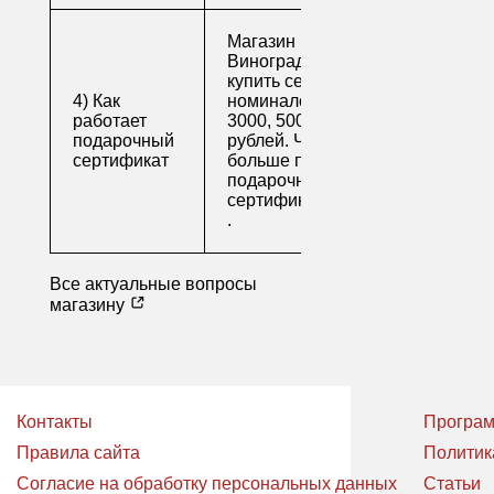
Магазин напитков
Виноград предлагает
купить сертификаты
4) Как
номиналом 500, 1000,
работает
3000, 5000 и 10000
подарочный
рублей. Читайте
сертификат
больше про
подарочные
сертификаты
.
Все актуальные вопросы
магазину
Контакты
Програм
Правила сайта
Политик
Согласие на обработку персональных данных
Статьи