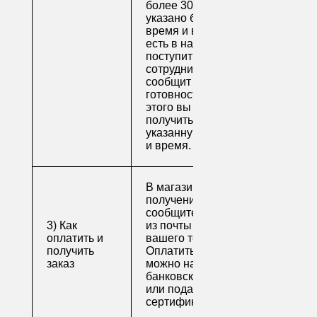
более 30 минут, если
указано ближайшее
время и весь товар
есть в наличии), вам
поступит письмо от
сотрудника, который
сообщит о
готовности. После
этого вы можете
получить свой заказ в
указанную вами дату
и время.
В магазине для
получения заказа
сообщите его номер
3) Как
из почты или номер
оплатить и
вашего телефона.
получить
Оплатить заказ
заказ
можно наличными,
банковской картой
или подарочным
сертификатом.