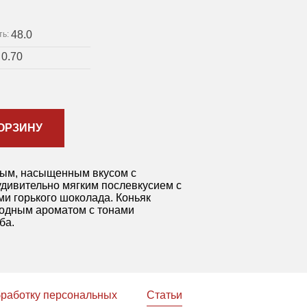
48.0
ть:
0.70
:
ОРЗИНУ
лым, насыщенным вкусом с
дивительно мягким послевкусием с
и горького шоколада. Коньяк
родным ароматом с тонами
ба.
бработку персональных
Статьи