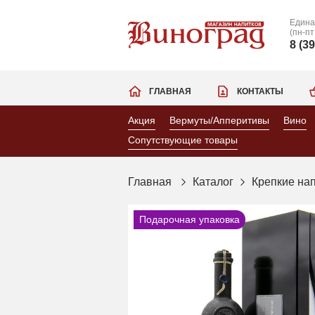
Едина
(пн-пт
8 (3
ГЛАВНАЯ
КОНТАКТЫ
Акция
Вермуты/Апперитивы
Вино
Сопутствующие товары
Главная
Каталог
Крепкие на
Подарочная упаковка