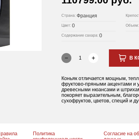
110799.00 руб.
Франция
Страна:
Крепос
0
Цвет:
Объем
0
Содержание сахара:
1
В К
Коньяк отличается мощным, теп
фруктово-пряными акцентами и у
древесными нюансами и штрихам
покоряет выразительным, благо
сухофруктов, цветов, специй и ду
равила
Политика
Согласие на о