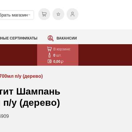
рать магазин
НЫЕ СЕРТИФИКАТЫ
ВАКАНСИИ
В корзине:
0
шт.
0,00
00мл п/у (дерево)
тит Шампань
 п/у (дерево)
4909