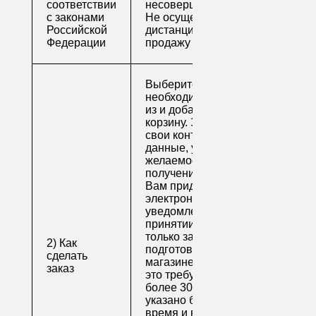
соответствии
несовершеннолетним
с законами
Не осуществляем
Российской
дистанционную
Федерации
продажу
Выберите
необходимые товары
из и добавьте их в
корзину. Заполните
свои контактные
данные, укажите
желаемое время
получения заказа.
Вам придет по
электронной почте
уведомление о
принятии заказа. Как
только заказ
2) Как
подготовят в
сделать
магазине (обычно на
заказ
это требуется не
более 30 минут, если
указано ближайшее
время и весь товар