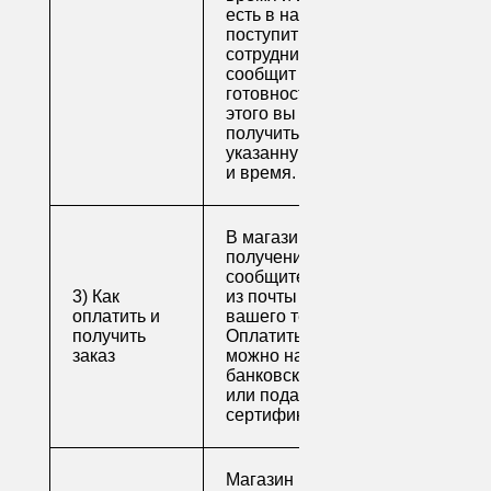
есть в наличии), вам
поступит письмо от
сотрудника, который
сообщит о
готовности. После
этого вы можете
получить свой заказ в
указанную вами дату
и время.
В магазине для
получения заказа
сообщите его номер
3) Как
из почты или номер
оплатить и
вашего телефона.
получить
Оплатить заказ
заказ
можно наличными,
банковской картой
или подарочным
сертификатом.
Магазин напитков