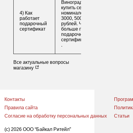
Виноград предлагает
купить сертификаты
4) Как
номиналом 500, 1000,
работает
3000, 5000 и 10000
подарочный
рублей. Читайте
сертификат
больше про
подарочные
сертификаты
.
Все актуальные вопросы
магазину
Контакты
Програм
Правила сайта
Политик
Согласие на обработку персональных данных
Статьи
(с) 2026 ООО “Байкал Ритейл”