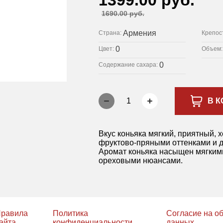
1399.00 руб.
1690.00 руб.
Армения
Страна:
Крепос
0
Цвет:
Объем
0
Содержание сахара:
1
В К
Вкус коньяка мягкий, приятный,
фруктово-пряными оттенками и 
Аромат коньяка насыщен мягким
ореховыми нюансами.
равила
Политика
Согласие на о
айта
конфиденциальности
данных