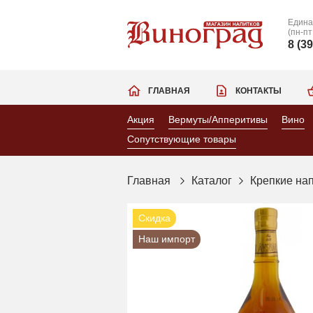
Едина
(пн-пт
8 (3
ГЛАВНАЯ
КОНТАКТЫ
Акция
Вермуты/Апперитивы
Вино
Сопутствующие товары
Главная
Каталог
Крепкие на
Скидка
Наш импорт