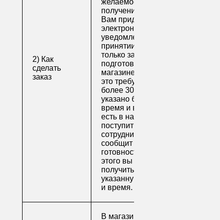
желаемое время
получения заказа.
Вам придет по
электронной почте
уведомление о
принятии заказа. Как
только заказ
2) Как
подготовят в
сделать
магазине (обычно на
заказ
это требуется не
более 30 минут, если
указано ближайшее
время и весь товар
есть в наличии), вам
поступит письмо от
сотрудника, который
сообщит о
готовности. После
этого вы можете
получить свой заказ в
указанную вами дату
и время.
В магазине для