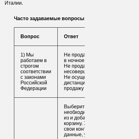
Италии.
Часто задаваемые вопросы
Вопрос
Ответ
1) Мы
Не продаем алкоголь
работаем в
в ночное время
строгом
Не продаем алкоголь
соответствии
несовершеннолетним
с законами
Не осуществляем
Российской
дистанционную
Федерации
продажу
Выберите
необходимые товары
из и добавьте их в
корзину. Заполните
свои контактные
данные, укажите