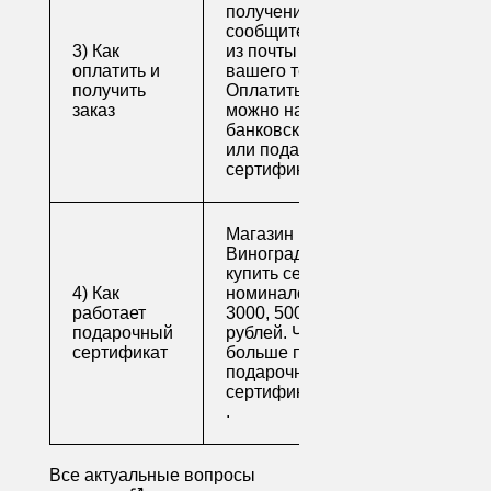
получения заказа
сообщите его номер
3) Как
из почты или номер
оплатить и
вашего телефона.
получить
Оплатить заказ
заказ
можно наличными,
банковской картой
или подарочным
сертификатом.
Магазин напитков
Виноград предлагает
купить сертификаты
4) Как
номиналом 500, 1000,
работает
3000, 5000 и 10000
подарочный
рублей. Читайте
сертификат
больше про
подарочные
сертификаты
.
Все актуальные вопросы