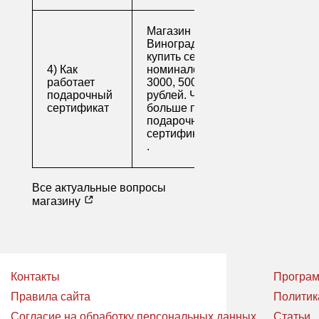
Магазин напитков
Виноград предлагает
купить сертификаты
4) Как
номиналом 500, 1000,
работает
3000, 5000 и 10000
подарочный
рублей. Читайте
сертификат
больше про
подарочные
сертификаты
.
Все актуальные вопросы
магазину
Контакты
Програм
Правила сайта
Политик
Согласие на обработку персональных данных
Статьи