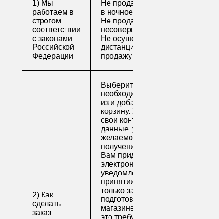
1) Мы
Не продаем алкоголь
работаем в
в ночное время
строгом
Не продаем алкоголь
соответствии
несовершеннолетним
с законами
Не осуществляем
Российской
дистанционную
Федерации
продажу
Выберите
необходимые товары
из и добавьте их в
корзину. Заполните
свои контактные
данные, укажите
желаемое время
получения заказа.
Вам придет по
электронной почте
уведомление о
принятии заказа. Как
только заказ
2) Как
подготовят в
сделать
магазине (обычно на
заказ
это требуется не