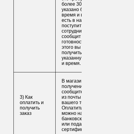
более 30 минут, если
указано ближайшее
время и весь товар
есть в наличии), вам
поступит письмо от
сотрудника, который
сообщит о
готовности. После
этого вы можете
получить свой заказ в
указанную вами дату
и время.
В магазине для
получения заказа
сообщите его номер
3) Как
из почты или номер
оплатить и
вашего телефона.
получить
Оплатить заказ
заказ
можно наличными,
банковской картой
или подарочным
сертификатом.