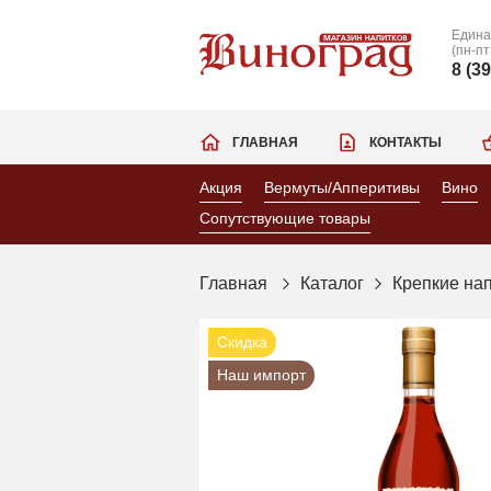
Едина
(пн-пт
8 (3
ГЛАВНАЯ
КОНТАКТЫ
Акция
Вермуты/Апперитивы
Вино
Сопутствующие товары
Главная
Каталог
Крепкие на
Скидка
Наш импорт