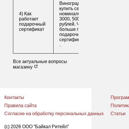
Виноград предлагает
купить сертификаты
4) Как
номиналом 500, 1000,
работает
3000, 5000 и 10000
подарочный
рублей. Читайте
сертификат
больше про
подарочные
сертификаты
.
Все актуальные вопросы
магазину
Контакты
Програм
Правила сайта
Политик
Согласие на обработку персональных данных
Статьи
(с) 2026 ООО “Байкал Ритейл”