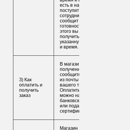
есть в наличии), вам
поступит письмо от
сотрудника, который
сообщит о
готовности. После
этого вы можете
получить свой заказ в
указанную вами дату
и время.
В магазине для
получения заказа
сообщите его номер
3) Как
из почты или номер
оплатить и
вашего телефона.
получить
Оплатить заказ
заказ
можно наличными,
банковской картой
или подарочным
сертификатом.
Магазин напитков