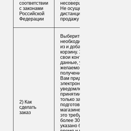
соответствии
несовершеннолетним
с законами
Не осуществляем
Российской
дистанционную
Федерации
продажу
Выберите
необходимые товары
из и добавьте их в
корзину. Заполните
свои контактные
данные, укажите
желаемое время
получения заказа.
Вам придет по
электронной почте
уведомление о
принятии заказа. Как
только заказ
2) Как
подготовят в
сделать
магазине (обычно на
заказ
это требуется не
более 30 минут, если
указано ближайшее
время и весь товар