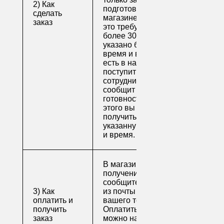
2) Как
подготовят в
сделать
магазине (обычно на
заказ
это требуется не
более 30 минут, если
указано ближайшее
время и весь товар
есть в наличии), вам
поступит письмо от
сотрудника, который
сообщит о
готовности. После
этого вы можете
получить свой заказ в
указанную вами дату
и время.
В магазине для
получения заказа
сообщите его номер
3) Как
из почты или номер
оплатить и
вашего телефона.
получить
Оплатить заказ
заказ
можно наличными,