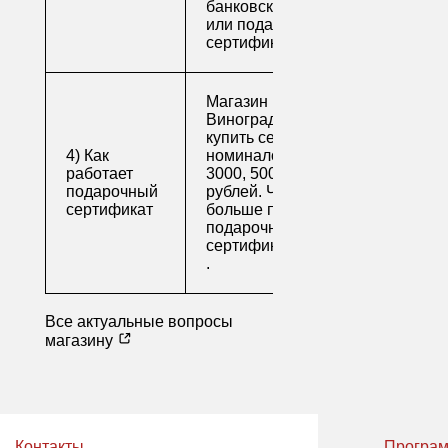
банковской картой
или подарочным
сертификатом.
Магазин напитков
Виноград предлагает
купить сертификаты
4) Как
номиналом 500, 1000,
работает
3000, 5000 и 10000
подарочный
рублей. Читайте
сертификат
больше про
подарочные
сертификаты
.
Все актуальные вопросы
магазину
Контакты
Програм