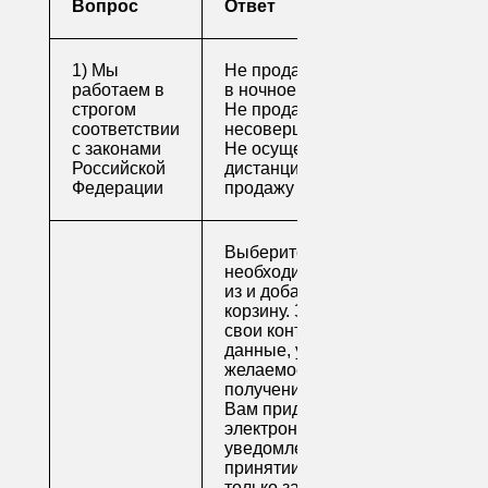
Вопрос
Ответ
1) Мы
Не продаем алкоголь
работаем в
в ночное время
строгом
Не продаем алкоголь
соответствии
несовершеннолетним
с законами
Не осуществляем
Российской
дистанционную
Федерации
продажу
Выберите
необходимые товары
из и добавьте их в
корзину. Заполните
свои контактные
данные, укажите
желаемое время
получения заказа.
Вам придет по
электронной почте
уведомление о
принятии заказа. Как
только заказ